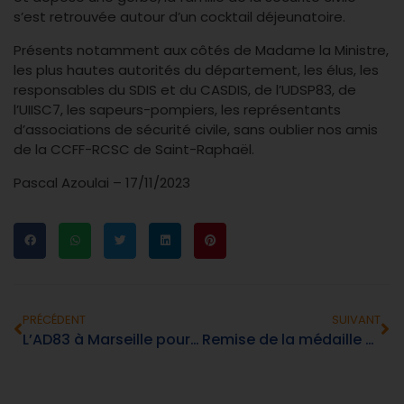
s’est retrouvée autour d’un cocktail déjeunatoire.
Présents notamment aux côtés de Madame la Ministre,
les plus hautes autorités du département, les élus, les
responsables du SDIS et du CASDIS, de l’UDSP83, de
l’UIISC7, les sapeurs-pompiers, les représentants
d’associations de sécurité civile, sans oublier nos amis
de la CCFF-RCSC de Saint-Raphaël.
Pascal Azoulai – 17/11/2023
PRÉCÉDENT
SUIVANT
L’AD83 à Marseille pour la 5e Convention des Maires de la Région Sud.
Remise de la médaille du Sénat à Gilles Allione