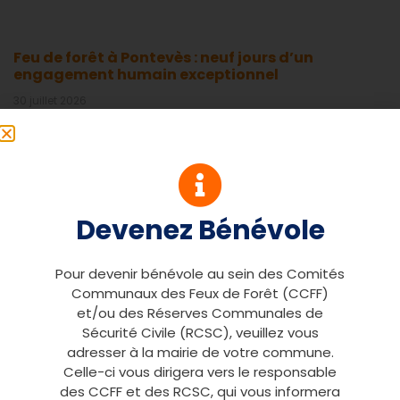
Feu de forêt à Pontevès : neuf jours d’un
engagement humain exceptionnel
30 juillet 2026
Du 21 au 29 juillet, un poste de commandement bénévole
est resté activé sans interruption pour épauler les secours
face
37ᵉ Assemblée Générale de l’AD RCSC-CCFF du
Devenez Bénévole
Var à Roquebrune-sur-Argens
28 avril 2026
Pour devenir bénévole au sein des Comités
Une mobilisation exemplaire des bénévoles et un large
Communaux des Feux de Forêt (CCFF)
soutien institutionnel Le samedi 25 avril 2026, l’AD RCSC-
et/ou des Réserves Communales de
CCFF du Var a
Sécurité Civile (RCSC), veuillez vous
adresser à la mairie de votre commune.
Journée de formation à la conduite tous
chemins des RCSC-CCFF à Pierrefeu-du-Var
Celle-ci vous dirigera vers le responsable
des CCFF et des RCSC, qui vous informera
21 avril 2026