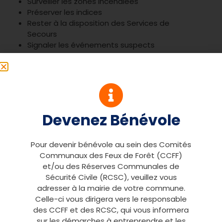
Surveiller les zones incendiées
Préserver les indices
Rester à la disposition des Services de
Secours
Signaler les événements suspects
Apporter son concours aux personnes
chargées de la Forêt
Devenez Bénévole
Pour devenir bénévole au sein des Comités
Communaux des Feux de Forêt (CCFF)
PRÉCÉDENT
SUIVANT
et/ou des Réserves Communales de
Vivre dans le Var avec la Forêt
Nos Moyens
Sécurité Civile (RCSC), veuillez vous
adresser à la mairie de votre commune.
Celle-ci vous dirigera vers le responsable
des CCFF et des RCSC, qui vous informera
sur les démarches à entreprendre et les