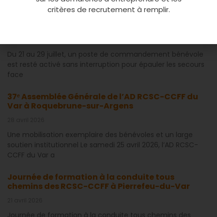
critères de recrutement à remplir.
Feu de forêt à Pontevès : neuf jours d’un
engagement humain exceptionnel
30 juillet 2026
Du 21 au 29 juillet, un poste de commandement bénévole
est resté activé sans interruption pour épauler les secours
face
37ᵉ Assemblée Générale de l’AD RCSC-CCFF du
Var à Roquebrune-sur-Argens
28 avril 2026
Une mobilisation exemplaire des bénévoles et un large
soutien institutionnel Le samedi 25 avril 2026, l’AD RCSC-
CCFF du Var a
Journée de formation à la conduite tous
chemins des RCSC-CCFF à Pierrefeu-du-Var
21 avril 2026
Journée de formation à la conduite tous chemins des