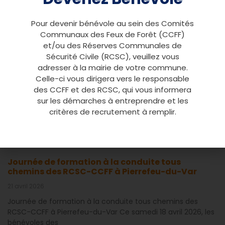
engagement humain exceptionnel
30 juillet 2026
Pour devenir bénévole au sein des Comités
Communaux des Feux de Forêt (CCFF)
Du 21 au 29 juillet, un poste de commandement bénévole
et/ou des Réserves Communales de
est resté activé sans interruption pour épauler les secours
face
Sécurité Civile (RCSC), veuillez vous
adresser à la mairie de votre commune.
37ᵉ Assemblée Générale de l’AD RCSC-CCFF du
Celle-ci vous dirigera vers le responsable
Var à Roquebrune-sur-Argens
des CCFF et des RCSC, qui vous informera
sur les démarches à entreprendre et les
28 avril 2026
critères de recrutement à remplir.
Une mobilisation exemplaire des bénévoles et un large
soutien institutionnel Le samedi 25 avril 2026, l’AD RCSC-
CCFF du Var a
Journée de formation à la conduite tous
chemins des RCSC-CCFF à Pierrefeu-du-Var
21 avril 2026
Journée de formation à la conduite tous chemins des
RCSC-CCFF à Pierrefeu-du-Var Ce samedi 18 avril 2026, les
bénévoles des