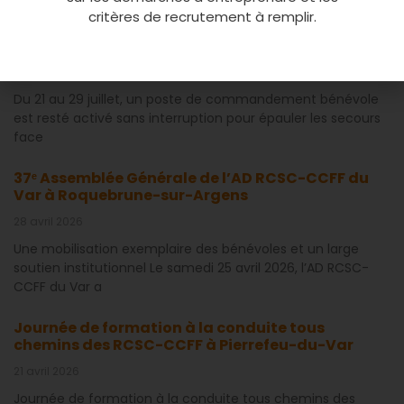
critères de recrutement à remplir.
Feu de forêt à Pontevès : neuf jours d’un
engagement humain exceptionnel
30 juillet 2026
Du 21 au 29 juillet, un poste de commandement bénévole
est resté activé sans interruption pour épauler les secours
face
37ᵉ Assemblée Générale de l’AD RCSC-CCFF du
Var à Roquebrune-sur-Argens
28 avril 2026
Une mobilisation exemplaire des bénévoles et un large
soutien institutionnel Le samedi 25 avril 2026, l’AD RCSC-
CCFF du Var a
Journée de formation à la conduite tous
chemins des RCSC-CCFF à Pierrefeu-du-Var
21 avril 2026
Journée de formation à la conduite tous chemins des