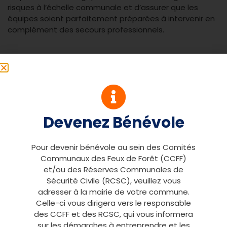
risques à l’échelle communale et d’assurer que les
équipes soient parfaitement préparées à intervenir en
complément des secours professionnels.
Pascal Azoulai
Devenez Bénévole
Pour devenir bénévole au sein des Comités
Communaux des Feux de Forêt (CCFF)
PRÉCÉDENT
SUIVANT
et/ou des Réserves Communales de
7e Salon des Communes et des Intercommunalités du Var
Les Réserves Communales de Sécurité Civile du Var en formation à Callian
Sécurité Civile (RCSC), veuillez vous
adresser à la mairie de votre commune.
Celle-ci vous dirigera vers le responsable
des CCFF et des RCSC, qui vous informera
sur les démarches à entreprendre et les