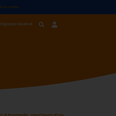
lance météo
Espace réservé
êt à Pontevès : neuf jours d’un