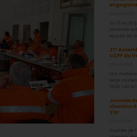
engagemen
30 juillet 2026
Du 21 au 29 
bénévole est
épauler les 
37ᵉ Assemb
CCFF du V
28 avril 2026
Une mobilisa
large soutien
2026, l’AD R
Journée de
chemins d
Var
21 avril 2026
Journée de f
chemins des