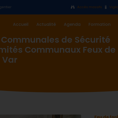
gentier
Accès massifs
Vigi
Accueil
Actualité
Agenda
Formation
 Communales de Sécurité
omités Communaux Feux de
 Var
Feu de for