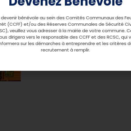
Devenez Bénévole
’arrêter à des étapes afin de répondre à
rs quant à eux, restés sur place,
 devenir bénévole au sein des Comités Communaux des Fe
ient en simulant alternativement les
rêt (CCFF) et/ou des Réserves Communales de Sécurité Civ
C), veuillez vous adresser à la mairie de votre commune. C
vous dirigera vers le responsable des CCFF et des RCSC, qui 
informera sur les démarches à entreprendre et les critères d
recrutement à remplir.