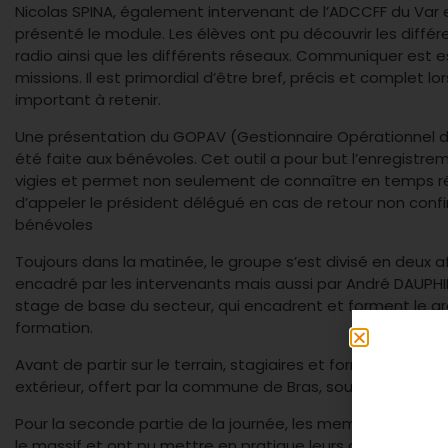
Nicolas SPINA, également intervenant de l’ADCCFF du Var e
présenté le module. Les élèves ont pu découvrir les différen
radio ainsi que les différents réseaux. Communiquer est es
missions. Il est primordial d’être bref, précis et complet l
important à retenir.
Une présentation du GOPAV (Gestionnaire Opérationnel de
été faite aux bénévoles. Cet outil a pour but l’enregistre
vigies et permet non seulement de connaître en temps réel 
d’appeler le président délégué en cas de retour non confi
bénévoles
Toujours dans la matinée, le groupe s’est divisé en deux af
encadré par les intervenants mais aussi par André DAUPH
stage de base du secteur, qui encadrent et forment le gr
formation.
Avant de partir sur le terrain, stagiaires et formateurs ont
extérieur, offert par la commune de Bras, sous un soleil fo
Pour la seconde partie de la journée, les membres des CC
le massif et ont pu mettre en pratique leurs connaissance