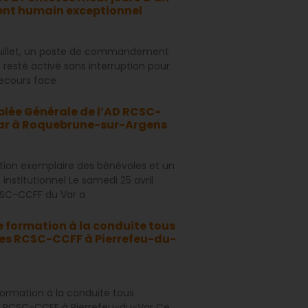
t humain exceptionnel
juillet, un poste de commandement
 resté activé sans interruption pour
secours face
lée Générale de l’AD RCSC-
ar à Roquebrune-sur-Argens
tion exemplaire des bénévoles et un
 institutionnel Le samedi 25 avril
CSC-CCFF du Var a
 formation à la conduite tous
es RCSC-CCFF à Pierrefeu-du-
ormation à la conduite tous
 RCSC-CCFF à Pierrefeu-du-Var Ce