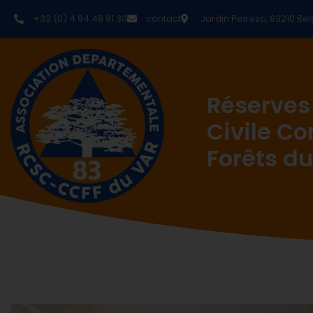
+33 (0) 4 94 48 91 30
contact
Jardin Peiresc, 83210 Bel
Réserves
Civile C
Forêts du