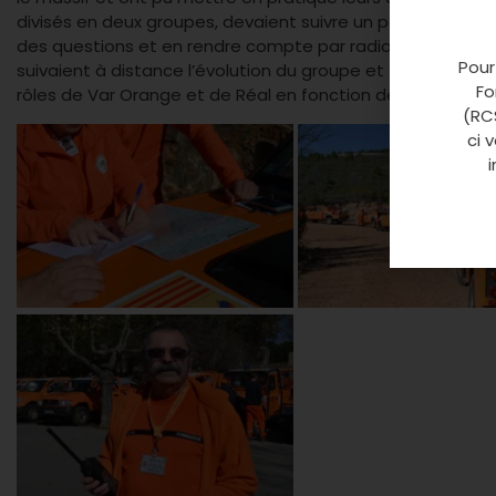
divisés en deux groupes, devaient suivre un parcours et s
des questions et en rendre compte par radio. Les formateu
Pour
suivaient à distance l’évolution du groupe et corresponda
Fo
rôles de Var Orange et de Réal en fonction des besoins.
(RCS
ci 