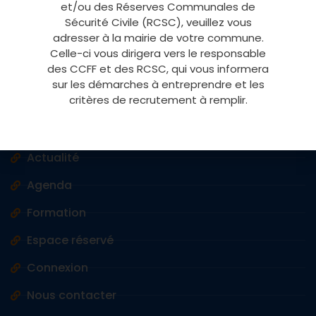
Sécurité Civile Comités Communaux Feux de Forêts du
et/ou des Réserves Communales de
Var.
Sécurité Civile (RCSC), veuillez vous
adresser à la mairie de votre commune.
Celle-ci vous dirigera vers le responsable
des CCFF et des RCSC, qui vous informera
Accès rapide
sur les démarches à entreprendre et les
critères de recrutement à remplir.
Accès massifs
Vigilance météo
Actualité
Agenda
Formation
Espace réservé
Connexion
Nous contacter