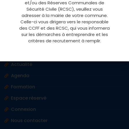
Sécurité Civile Comités Communaux Feux de Forêts du
et/ou des Réserves Communales de
Var.
Sécurité Civile (RCSC), veuillez vous
adresser à la mairie de votre commune.
Celle-ci vous dirigera vers le responsable
des CCFF et des RCSC, qui vous informera
Accès rapide
sur les démarches à entreprendre et les
critères de recrutement à remplir.
Accès massifs
Vigilance météo
Actualité
Agenda
Formation
Espace réservé
Connexion
Nous contacter