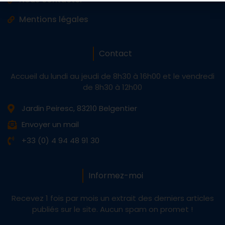
Mentions légales
Contact
Accueil du lundi au jeudi de 8h30 à 16h00 et le vendredi
de 8h30 à 12h00
Jardin Peiresc, 83210 Belgentier
Envoyer un mail
+33 (0) 4 94 48 91 30
Informez-moi
Recevez 1 fois par mois un extrait des derniers articles
publiés sur le site. Aucun spam on promet !