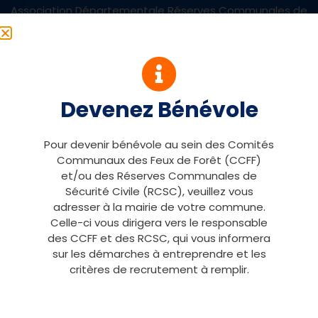
Association Départementale Réserves Communales de
Sécurité Civile Comités Communaux Feux de Forêts du
Var.
Accès rapide
Devenez Bénévole
Accès massifs
Pour devenir bénévole au sein des Comités
Vigilance météo
Communaux des Feux de Forêt (CCFF)
et/ou des Réserves Communales de
Actualité
Sécurité Civile (RCSC), veuillez vous
Agenda
adresser à la mairie de votre commune.
Celle-ci vous dirigera vers le responsable
Formation
des CCFF et des RCSC, qui vous informera
sur les démarches à entreprendre et les
Espace réservé
critères de recrutement à remplir.
Connexion
Nous contacter