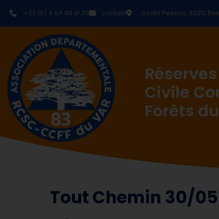
+33 (0) 4 94 48 91 30
contact
Jardin Peiresc, 83210 Bel
Réserves
Civile C
Forêts du
Tout Chemin 30/05 