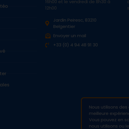
16h00 et le vendredi de 8h30 à
étéo
12h00
Jardin Peiresc, 83210
Belgentier
Envoyer un mail
+33 (0) 4 94 48 91 30
vé
ter
ales
Nous utilisons des 
meilleure expérienc
Vous pouvez en sav
nous utilisons ou 