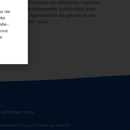
 empruntés. Conduite sur différents « terrains
 des devers. Franchissement d’obstacles avec
ux de
 sur un feu. Appréciation du gabarit et des
ile
tilisation en off-road.
elle-
vous
e
Informez-moi
Recevez 1 fois par mois un extrait