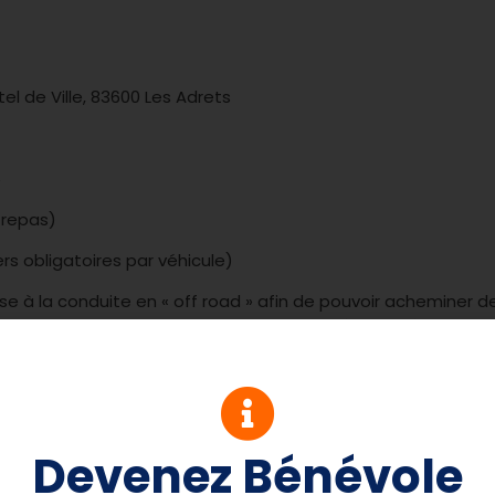
el de Ville, 83600 Les Adrets
6
r repas)
ers obligatoires par véhicule)
 à la conduite en « off road » afin de pouvoir acheminer de
avoir mettre en œuvre l’ensemble du matériel mis à la dispo
sponsabilité de chacun lors de la conduite des véhicules sur
stiques d’un véhicule tout-terrain, Contrôle d’un véhicule a
umatiques. Présence à bord de tous les éléments de sécurit
Devenez Bénévole