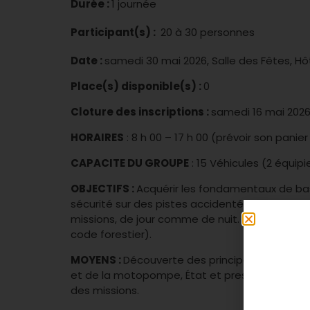
Durée :
1 journée
Participant(s) :
20 à 30 personnes
Date :
samedi 30 mai 2026, Salle des Fêtes, Hôt
Place(s) disponible(s) :
0
Cloture des inscriptions :
samedi 16 mai 202
HORAIRES
: 8 h 00 – 17 h 00 (prévoir son panie
CAPACITE DU GROUPE
: 15 Véhicules (2 équipi
OBJECTIFS :
Acquérir les fondamentaux de base
sécurité sur des pistes accidentées ou pas. S
missions, de jour comme de nuit. Mesurer la re
code forestier).
MOYENS :
Découverte des principales caractéri
et de la motopompe, État et pression des pne
des missions.