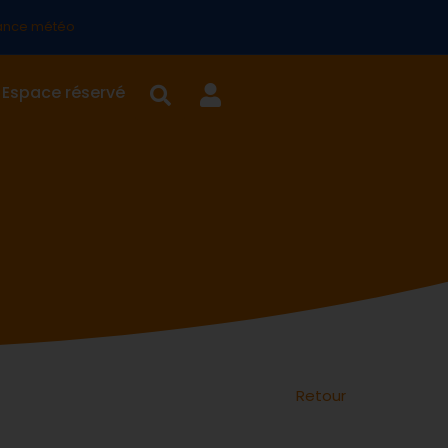
lance météo
Espace réservé
Retour