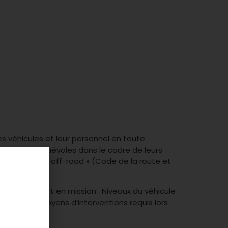
s véhicules et leur personnel en toute
sition des bénévoles dans le cadre de leurs
 route et en « off-road » (Code de la route et
vant un départ en mission : Niveaux du véhicule
é et des moyens d’interventions requis lors