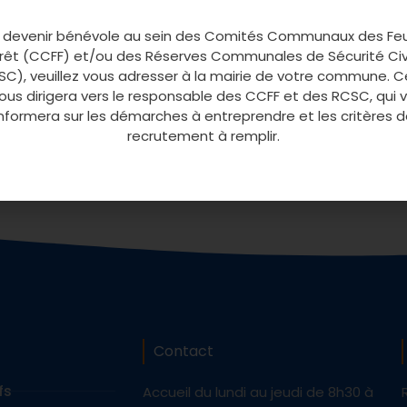
ons des véhicules en fonction de leur modèle et des terrains
ion des difficultés du terrain, des obstacles, des pentes ou
 devenir bénévole au sein des Comités Communaux des Fe
res de stationnement, de retournement et de positionnement
rêt (CCFF) et/ou des Réserves Communales de Sécurité Civ
ule de jour comme de nuit. Contrôle d’un véhicule après une u
C), veuillez vous adresser à la mairie de votre commune. C
vous dirigera vers le responsable des CCFF et des RCSC, qui 
ectez-vous pour inscrire un/des bénévoles
informera sur les démarches à entreprendre et les critères d
recrutement à remplir.
Contact
fs
Accueil du lundi au jeudi de 8h30 à