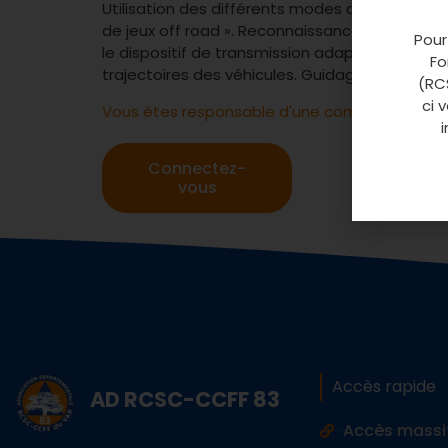
Utilisation des différents modes de transmissi
de jeux off road ». Reconnaissance et évaluat
Pour
le dispositif de transmission adapté. Manœuv
Fo
trajectoires des véhicules. Guidage d’un véhic
(RCS
ci 
Vous êtes responsable d'une commune ? Conn
Connectez-
vous
Accès rapide
AD RCSC-CCFF 83
Accès massi