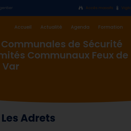
gentier
Accès massifs
Vigi
Accueil
Actualité
Agenda
Formation
 Communales de Sécurité
omités Communaux Feux de
 Var
Les Adrets