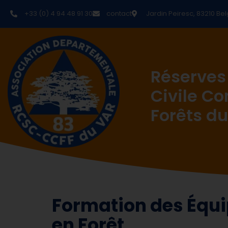
+33 (0) 4 94 48 91 30
contact
Jardin Peiresc, 83210 Bel
Réserves
Civile C
Forêts du
Formation des Équipi
en Forêt