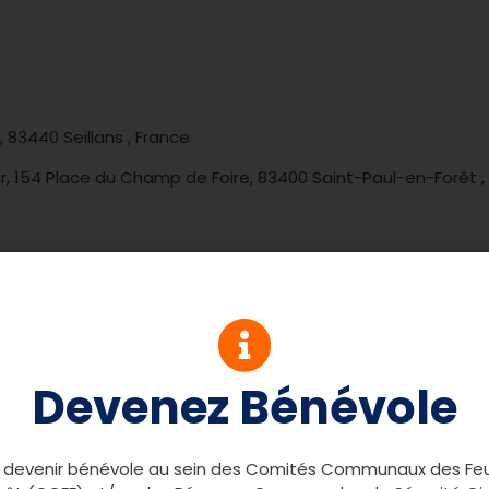
, 83440 Seillans , France
ur, 154 Place du Champ de Foire, 83400 Saint-Paul-en-Forêt ,
 2026
ar la commune qui reçoit)
r ambition de transmettre aux bénévoles des CCFF-RCSC du
ons : cartographie, transmissions radio, gestes en interventi
Devenez Bénévole
uez ici
 devenir bénévole au sein des Comités Communaux des Fe
ectez-vous pour inscrire un/des bénévoles