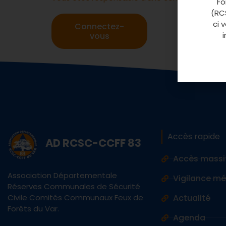
Fo
(RCS
ci 
Connectez-
vous
Accès rapide
AD RCSC-CCFF 83
Accès massi
Association Départementale
Vigilance m
Réserves Communales de Sécurité
Civile Comités Communaux Feux de
Actualité
Forêts du Var.
Agenda