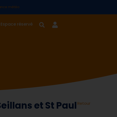
lance météo
Espace réservé
eillans et St Paul
Retour