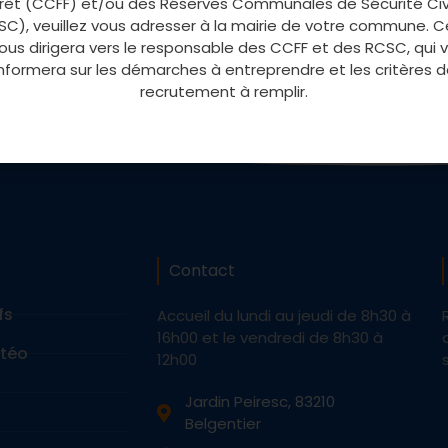
rêt (CCFF) et/ou des Réserves Communales de Sécurité Civ
C), veuillez vous adresser à la mairie de votre commune. C
vous dirigera vers le responsable des CCFF et des RCSC, qui 
informera sur les démarches à entreprendre et les critères d
recrutement à remplir.
Contact
fs
Accueil du lundi au jeudi de 8h30 à
16h00 et le vendredi de 8h30 à
étéo
12h00
Jardin Peiresc, 83210
Belgentier