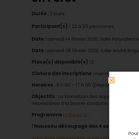
Durée :
2 jours
Participant(s) :
22 à 25 personnes
Date :
samedi 14 février 2026, Salle Polyvalente
Date :
samedi 28 février 2026, Salle André Bag
Place(s) disponible(s) :
0
Cloture des inscriptions :
mercredi 14 janvier
Horaires
: 8 h 00 – 17 h 00 (Déjeuner offert p
Objectifs
: La formation des équipiers a pou
nécessaires à la bonne conduite de leurs missi
Programme :
Cliquez ici
! Nouveau découpage des 4 secteurs :
Cliq
Pour
Vous êtes responsable d'une commune ? Conn