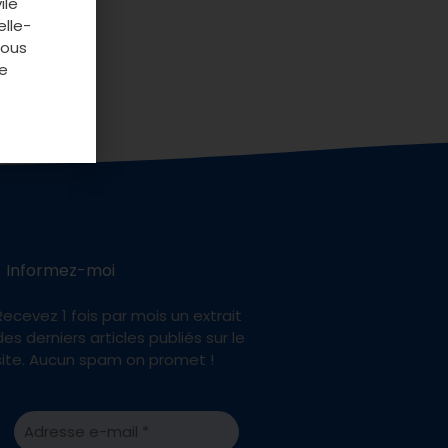
ile
elle-
vous
e
Informez-moi
Recevez 1 fois par mois un extrait
des derniers articles publiés sur le
site. Aucun spam on promet !