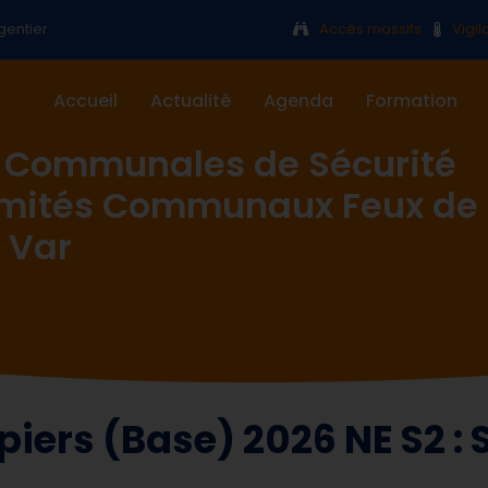
gentier
Accès massifs
Vigi
Accueil
Actualité
Agenda
Formation
 Communales de Sécurité
omités Communaux Feux de
 Var
ers (Base) 2026 NE S2 : S