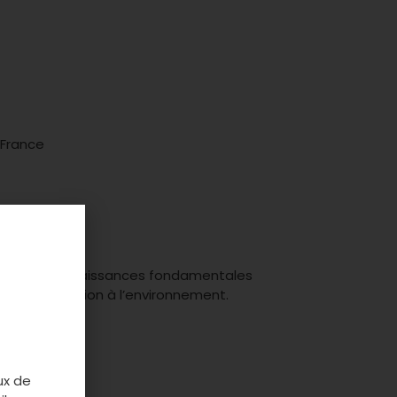
 France
 Var les connaissances fondamentales
on, introduction à l’environnement.
ux de