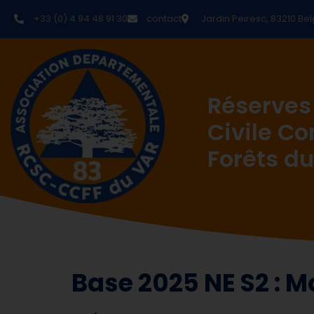
+33 (0) 4 94 48 91 30
contact
Jardin Peiresc, 83210 Bel
Réserves
Civile C
Forêts du
Base 2025 NE S2 : 