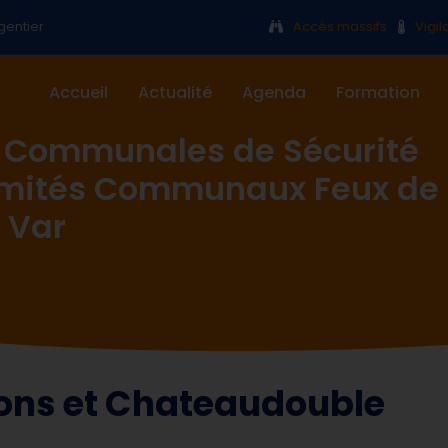
gentier
Accès massifs
Vigi
Accueil
Actualité
Agenda
Formation
 Communales de Sécurité
omités Communaux Feux de
 Var
Mons et Chateaudouble