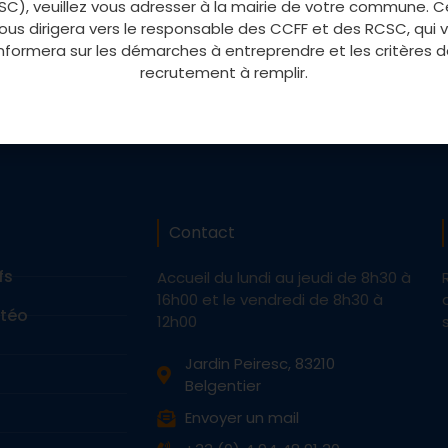
C), veuillez vous adresser à la mairie de votre commune. C
vous dirigera vers le responsable des CCFF et des RCSC, qui 
informera sur les démarches à entreprendre et les critères d
recrutement à remplir.
Contact
fs
Accueil du lundi au jeudi de 8h30 à
16h00 et le vendredi de 8h30 à
étéo
12h00
Jardin Peiresc, 83210
Belgentier
Envoyer un mail