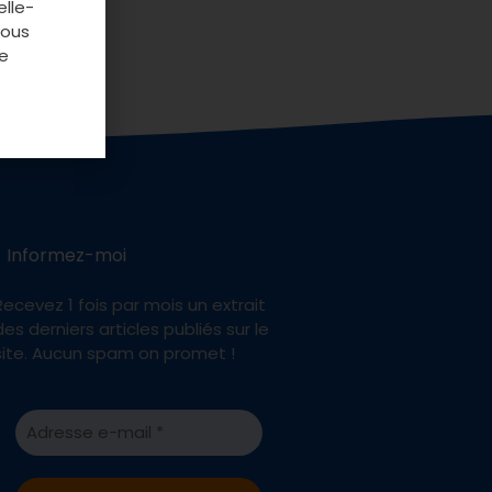
elle-
vous
e
Informez-moi
Recevez 1 fois par mois un extrait
des derniers articles publiés sur le
site. Aucun spam on promet !