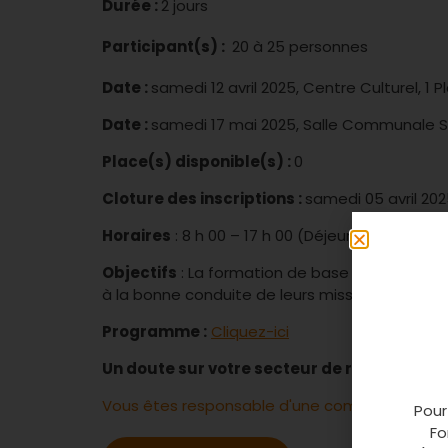
Durée :
2 jours
Participant(s) :
20 à 25 personnes
Date :
samedi 12 avril 2025, Centre Culturel, 1
Date :
samedi 17 mai 2025, Salle Communale S
Place(s) disponible(s) :
0
Cloture des inscriptions :
samedi 05 avril 20
Horaires
: 8 h 00 – 17 h 00 (Déjeuner offert p
Objectifs
: La formation de base a pour amb
à la bonne conduite de leurs missions : cartog
Programme :
Cliquez-ici
Un doute sur votre secteur de rattachemen
Vous êtes responsable d'une commune ? Conn
Pour
Fo