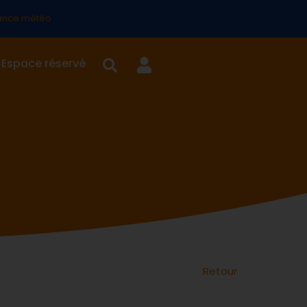
lance météo
Espace réservé
Retour