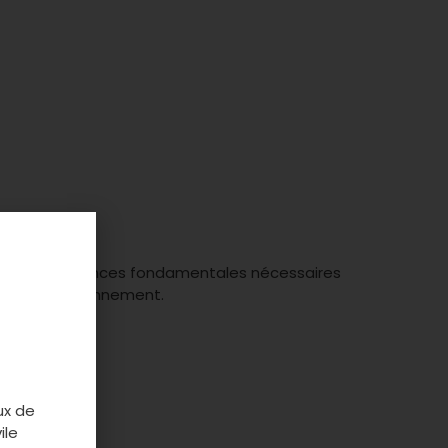
les connaissances fondamentales nécessaires
tion à l’environnement.
ux de
ile