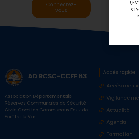
(RCS
Connectez-
ci 
vous
Accès rapide
AD RCSC-CCFF 83
Accès massi
Association Départementale
Vigilance m
Réserves Communales de Sécurité
Civile Comités Communaux Feux de
Actualité
Forêts du Var.
Agenda
Formation