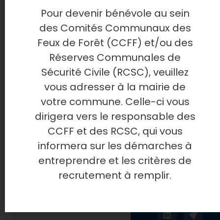
derniers article
SUITE
Pour devenir bénévole au sein
publiés sur le
»
des Comités Communaux des
site. Aucun spa
Feux de Forêt (CCFF) et/ou des
on promet !
Réserves Communales de
Sécurité Civile (RCSC), veuillez
vous adresser à la mairie de
votre commune. Celle-ci vous
dirigera vers le responsable des
CCFF et des RCSC, qui vous
informera sur les démarches à
entreprendre et les critères de
recrutement à remplir.